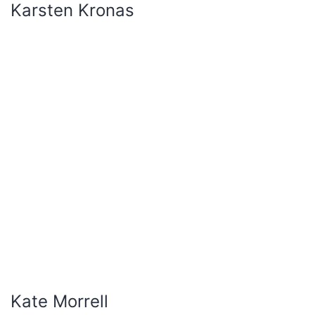
Laure Cottin Stefanelli
Liesbet Bussche