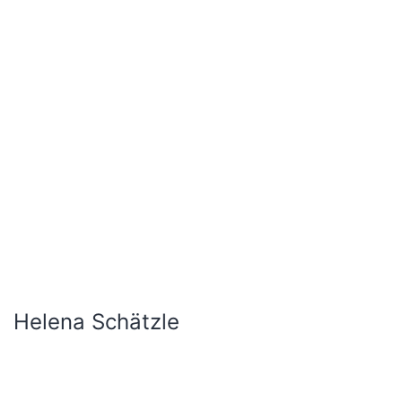
Helena Schätzle
Hristina Tasheva
Hugo Janin
Jezabel Baudo
Judith Michel
Julia Debus
Julia Gaes
Julian Faulhaber