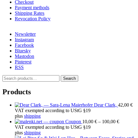
Checkout
Payment methods
Shipping Rates
Revocation Policy
Newsletter
Instagram
Facebook
Bluesky
Mastodon
Pinterest
RSS
S
Search
e
a
Products
r
c
Dear Clark,
42,00
€
h
VAT exempted according to UStG §19
f
plus
shipping
o
Price
Coupon
10,00
€
–
100,00
€
r
range:
VAT exempted according to UStG §19
:
10,00 €
plus
shipping
through