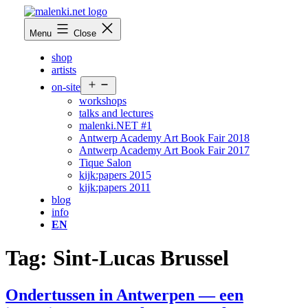
Skip
to
malenki.net
Menu
Close
content
shop
artists
Open
on-site
menu
workshops
talks and lectures
malenki.NET #1
Antwerp Academy Art Book Fair 2018
Antwerp Academy Art Book Fair 2017
Tique Salon
kijk:papers 2015
kijk:papers 2011
blog
info
EN
Tag:
Sint-Lucas Brussel
Ondertussen in Antwerpen — een