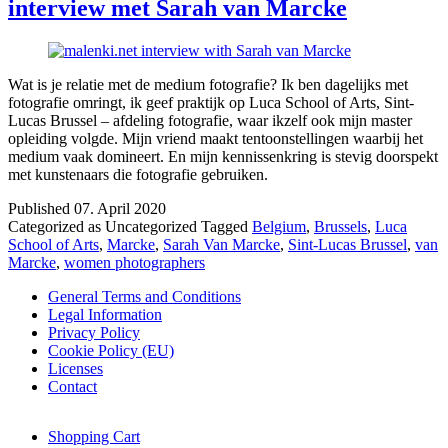
interview met Sarah van Marcke
Wat is je relatie met de medium fotografie? Ik ben dagelijks met
fotografie omringt, ik geef praktijk op Luca School of Arts, Sint-
Lucas Brussel – afdeling fotografie, waar ikzelf ook mijn master
opleiding volgde. Mijn vriend maakt tentoonstellingen waarbij het
medium vaak domineert. En mijn kennissenkring is stevig doorspekt
met kunstenaars die fotografie gebruiken.
Published
07. April 2020
Categorized as Uncategorized
Tagged
Belgium
,
Brussels
,
Luca
School of Arts
,
Marcke
,
Sarah Van Marcke
,
Sint-Lucas Brussel
,
van
Marcke
,
women photographers
General Terms and Conditions
Legal Information
Privacy Policy
Cookie Policy (EU)
Licenses
Contact
Shopping Cart