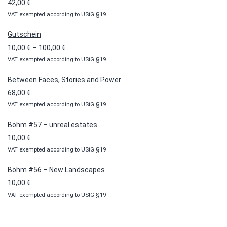
42,00
€
VAT exempted according to UStG §19
Gutschein
Preisspanne:
10,00
€
–
100,00
€
VAT exempted according to UStG §19
10,00 €
bis
Between Faces, Stories and Power
100,00 €
68,00
€
VAT exempted according to UStG §19
Böhm #57 – unreal estates
10,00
€
VAT exempted according to UStG §19
Böhm #56 – New Landscapes
10,00
€
VAT exempted according to UStG §19