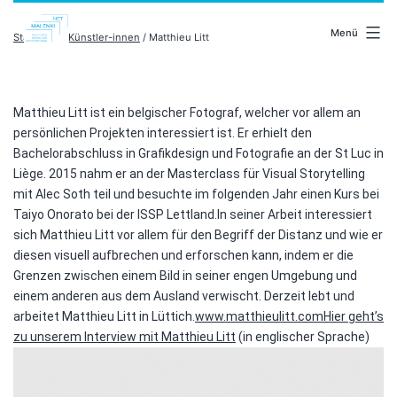
Zum
malenki.net
Inhalt
Menü
Startseite
/
Künstler-innen
/ Matthieu Litt
springen
Matthieu Litt ist ein belgischer Fotograf, welcher vor allem an
persönlichen Projekten interessiert ist. Er erhielt den
Bachelorabschluss in Grafikdesign und Fotografie an der St Luc in
Liège. 2015 nahm er an der Masterclass für Visual Storytelling
mit Alec Soth teil und besuchte im folgenden Jahr einen Kurs bei
Taiyo Onorato bei der ISSP Lettland.In seiner Arbeit interessiert
sich Matthieu Litt vor allem für den Begriff der Distanz und wie er
diesen visuell aufbrechen und erforschen kann, indem er die
Grenzen zwischen einem Bild in seiner engen Umgebung und
einem anderen aus dem Ausland verwischt. Derzeit lebt und
arbeitet Matthieu Litt in Lüttich.
www.matthieulitt.com
Hier geht’s
zu unserem Interview mit Matthieu Litt
(in englischer Sprache)