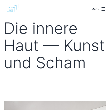
Zum
malenki.net
Inhalt
Menü
springen
Die innere
Haut — Kunst
und Scham