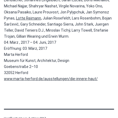
Lienbacher, Johannes Lingelbach, Sarah Lucas, Boris Mikhailov,
Michael Najjar, Shahryar Nashat, Virgile Novarina, Yoko Ono,
Oksana Pasaiko, Laure Prouvost, Jon Pylypchuk, Jan Symonsz
Pynas,
Lotte Reimann
, Julian Rosefeldt, Lars Rosenbohm, Bojan
Šarčević, Gary Schneider, Santiago Sierra, John Stark, Juergen
Teller, David Teniers D.J., Miroslav Tichý, Larry Towell, Stefanie
Trojan, Gillian Wearing und Erwin Wurm.
04. März , 2017 – 04. Juni, 2017
Eröffnung: 03. März, 2017
Marta Herford
Museum für Kunst, Architektur, Design
Goebenstraße 2–10
32052 Herford
www.marta-herford.de/ausstellungen/die-innere-haut/