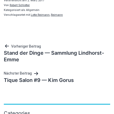
Veröffentlicht am
2. März 2017
Von
Robert Schlotter
Kategorisiert als Allgemein
Verschlagwortet mit
Lotte Reimann
,
Reimann
Beitragsnavigation
Vorheriger Beitrag
Stand der Dinge — Sammlung Lindhorst-
Emme
Nächster Beitrag
Tique Salon #9 — Kim Gorus
Categories