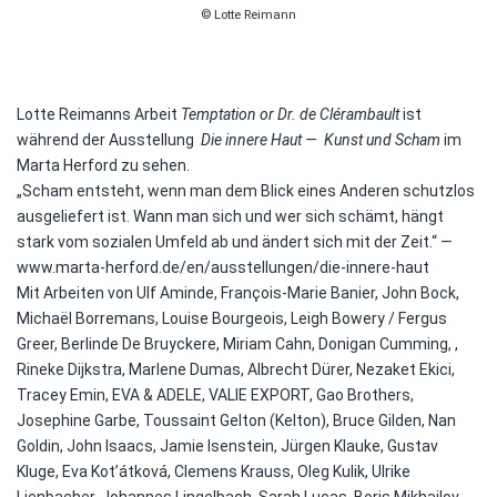
© Lotte Reimann
Lotte Reimanns Arbeit
Temptation or Dr. de Clérambault
ist
während der Ausstellung
Die innere Haut — Kunst und Scham
im
Marta Herford zu sehen.
„Scham entsteht, wenn man dem Blick eines Anderen schutzlos
ausgeliefert ist. Wann man sich und wer sich schämt, hängt
stark vom sozialen Umfeld ab und ändert sich mit der Zeit.“ —
www.marta-herford.de/en/ausstellungen/die-innere-haut
Mit Arbeiten von Ulf Aminde, François-Marie Banier, John Bock,
Michaël Borremans, Louise Bourgeois, Leigh Bowery / Fergus
Greer, Berlinde De Bruyckere, Miriam Cahn, Donigan Cumming, ,
Rineke Dijkstra, Marlene Dumas, Albrecht Dürer, Nezaket Ekici,
Tracey Emin, EVA & ADELE, VALIE EXPORT, Gao Brothers,
Josephine Garbe, Toussaint Gelton (Kelton), Bruce Gilden, Nan
Goldin, John Isaacs, Jamie Isenstein, Jürgen Klauke, Gustav
Kluge, Eva Kot’átková, Clemens Krauss, Oleg Kulik, Ulrike