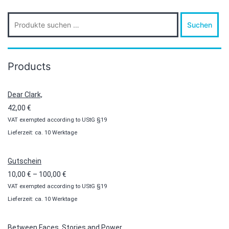
Suche
Suchen
nach:
Products
Dear Clark,
42,00
€
VAT exempted according to UStG §19
Lieferzeit: ca. 10 Werktage
Gutschein
Preisspanne:
10,00
€
–
100,00
€
VAT exempted according to UStG §19
10,00 €
Lieferzeit: ca. 10 Werktage
bis
100,00 €
Between Faces, Stories and Power