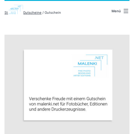
Zum
malenki.net
Inhalt
Menü
Startseite
/
Gutscheine
/ Gutschein
springen