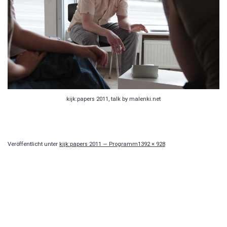
kijk:papers 2011, talk by malenki.net
Originalgröße
Veröffentlicht unter
kijk:papers 2011 — Programm
1392 × 928