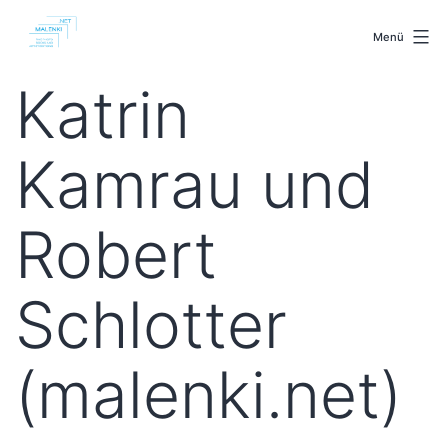
Zum
malenki.net
Inhalt
Menü
springen
Katrin
Kamrau und
Robert
Schlotter
(malenki.net)