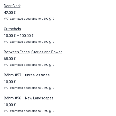
Dear Clark,
42,00
€
VAT exempted according to UStG §19
Gutschein
Preisspanne:
10,00
€
–
100,00
€
VAT exempted according to UStG §19
10,00 €
bis
Between Faces, Stories and Power
100,00 €
68,00
€
VAT exempted according to UStG §19
Böhm #57 – unreal estates
10,00
€
VAT exempted according to UStG §19
Böhm #56 – New Landscapes
10,00
€
VAT exempted according to UStG §19