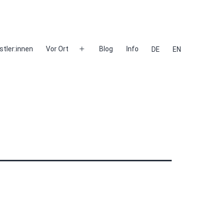
stler:innen
Vor Ort
Blog
Info
DE
EN
Menü
öffnen