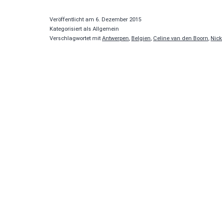
#1
Veröffentlicht am
6. Dezember 2015
Kategorisiert als Allgemein
Verschlagwortet mit
Antwerpen
,
Belgien
,
Celine van den Boorn
,
Nick