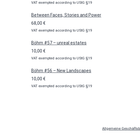
VAT exempted according to UStG §19
10,00 €
bis
Between Faces, Stories and Power
100,00 €
68,00
€
VAT exempted according to UStG §19
Böhm #57 – unreal estates
10,00
€
VAT exempted according to UStG §19
Böhm #56 – New Landscapes
10,00
€
VAT exempted according to UStG §19
Allgemeine Geschäfts