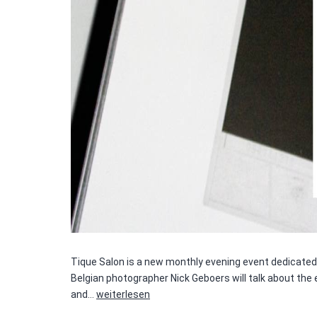
Tique Salon is a new monthly evening event dedicated 
Belgian photographer Nick Geboers will talk about the 
Tique
and…
weiterlesen
Salon