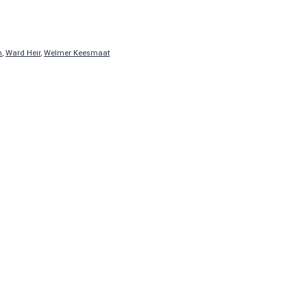
n
,
Ward Heir
,
Welmer Keesmaat