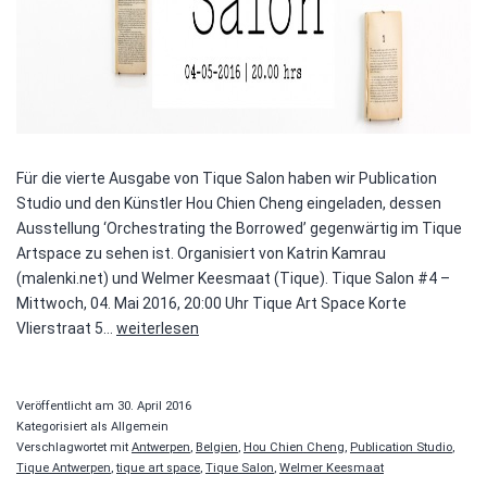
Für die vierte Ausgabe von Tique Salon haben wir Publication
Studio und den Künstler Hou Chien Cheng eingeladen, dessen
Ausstellung ‘Orchestrating the Borrowed’ gegenwärtig im Tique
Artspace zu sehen ist. Organisiert von Katrin Kamrau
(malenki.net) und Welmer Keesmaat (Tique). Tique Salon #4 –
Mittwoch, 04. Mai 2016, 20:00 Uhr Tique Art Space Korte
Tique
Vlierstraat 5…
weiterlesen
Salon
#4
–
Veröffentlicht am
30. April 2016
Publication
Kategorisiert als Allgemein
Verschlagwortet mit
Antwerpen
,
Belgien
,
Hou Chien Cheng
,
Publication Studio
,
Studio
Tique Antwerpen
,
tique art space
,
Tique Salon
,
Welmer Keesmaat
/