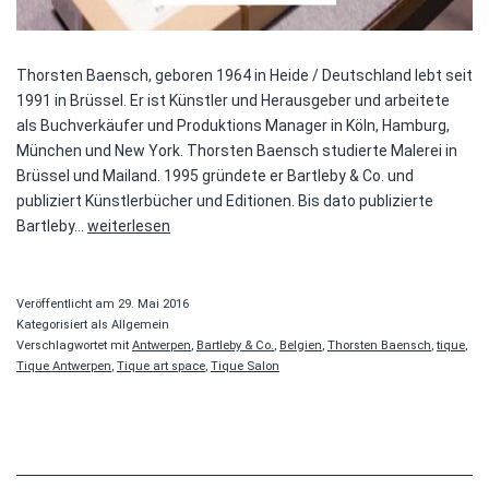
Thorsten Baensch, geboren 1964 in Heide / Deutschland lebt seit
1991 in Brüssel. Er ist Künstler und Herausgeber und arbeitete
als Buchverkäufer und Produktions Manager in Köln, Hamburg,
München und New York. Thorsten Baensch studierte Malerei in
Brüssel und Mailand. 1995 gründete er Bartleby & Co. und
publiziert Künstlerbücher und Editionen. Bis dato publizierte
Tique
Bartleby…
weiterlesen
Salon
#5
–
Veröffentlicht am
29. Mai 2016
Bartleby
Kategorisiert als Allgemein
Verschlagwortet mit
Antwerpen
,
Bartleby & Co.
,
Belgien
,
Thorsten Baensch
,
tique
,
&
Tique Antwerpen
,
Tique art space
,
Tique Salon
Co.