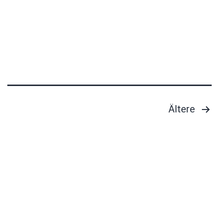
Hou
Chien
Cheng
Seitennummerierung
Ältere
der
Beiträge