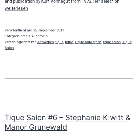
Tique
and publication by Kurt Vonnegut from 1972. Her selection…
Salon
weiterlesen
#9
—
Kim
Veröffentlicht am
25. September 2017
Gorus
Kategorisiert als Allgemein
Verschlagwortet mit
Antwerpen
,
tique
,
tique
,
Tique Antwerpen
,
tique salon
,
Tique
Salon
Tique Salon #6 – Stephanie Kiwitt &
Manor Grunewald