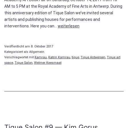
AM to 5 PM at the Royal Academy of Fine Arts in Antwerp. During
this anniversary edition of Tique Salon we’ve invited several
artists and publishing houses for performances and
Tique
interventions. Here you can…
weiterlesen
Salon
#10
Veröffentlicht am
8. Oktober 2017
Kategorisiert als Allgemein
Verschlagwortet mit
Kamrau
,
Katrin Kamrau
,
tique
,
Tique Antwerpen
,
Tique art
space
,
Tique Salon
,
Welmer Keesmaat
Tique Salon #9 — Kim Gorus