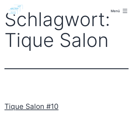
Zum
malenki.net
Inhalt
Schlagwort:
Menü
springen
Tique Salon
Tique Salon #10