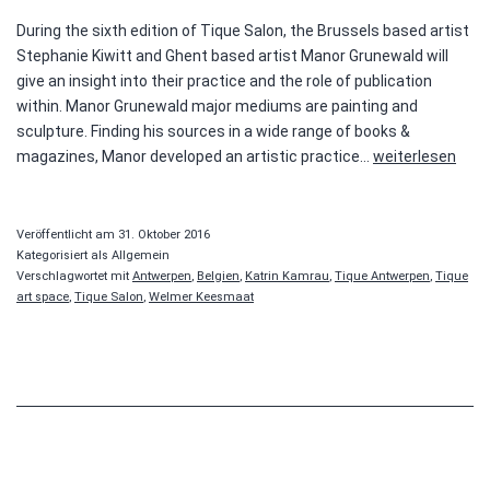
During the sixth edition of Tique Salon, the Brussels based artist
Stephanie Kiwitt and Ghent based artist Manor Grunewald will
give an insight into their practice and the role of publication
within. Manor Grunewald major mediums are painting and
sculpture. Finding his sources in a wide range of books &
Tique
magazines, Manor developed an artistic practice…
weiterlesen
Salon
#6
–
Veröffentlicht am
31. Oktober 2016
Stephanie
Kategorisiert als Allgemein
Verschlagwortet mit
Antwerpen
,
Belgien
,
Katrin Kamrau
,
Tique Antwerpen
,
Tique
Kiwitt
art space
,
Tique Salon
,
Welmer Keesmaat
&
Manor
Grunewald