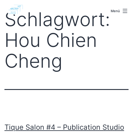
Zum
malenki.net
Inhalt
Schlagwort:
Menü
springen
Hou Chien
Cheng
Tique Salon #4 – Publication Studio