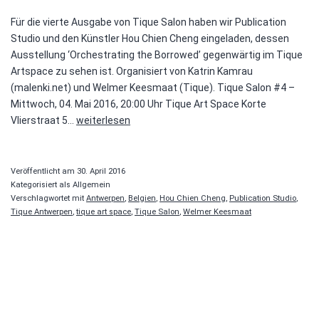
Für die vierte Ausgabe von Tique Salon haben wir Publication
Studio und den Künstler Hou Chien Cheng eingeladen, dessen
Ausstellung ‘Orchestrating the Borrowed’ gegenwärtig im Tique
Artspace zu sehen ist. Organisiert von Katrin Kamrau
(malenki.net) und Welmer Keesmaat (Tique). Tique Salon #4 –
Mittwoch, 04. Mai 2016, 20:00 Uhr Tique Art Space Korte
Tique
Vlierstraat 5…
weiterlesen
Salon
#4
–
Veröffentlicht am
30. April 2016
Publication
Kategorisiert als Allgemein
Verschlagwortet mit
Antwerpen
,
Belgien
,
Hou Chien Cheng
,
Publication Studio
,
Studio
Tique Antwerpen
,
tique art space
,
Tique Salon
,
Welmer Keesmaat
/
Hou
Chien
Cheng