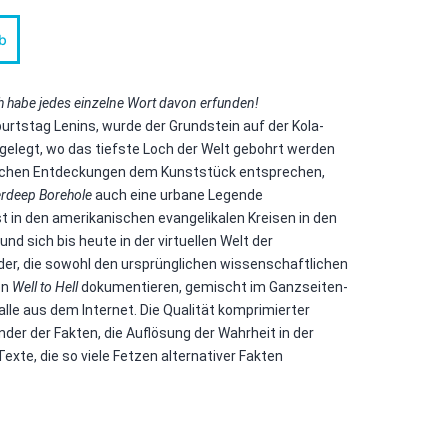
b
Ich habe jedes einzelne Wort davon erfunden!
urtstag Lenins, wurde der Grundstein auf der Kola-
elegt, wo das tiefste Loch der Welt gebohrt werden
lichen Entdeckungen dem Kunststück entsprechen,
rdeep Borehole
auch eine urbane Legende
t in den amerikanischen evangelikalen Kreisen in den
nd sich bis heute in der virtuellen Welt der
lder, die sowohl den ursprünglichen wissenschaftlichen
on
Well to Hell
dokumentieren, gemischt im Ganzseiten-
le aus dem Internet. Die Qualität komprimierter
der der Fakten, die Auflösung der Wahrheit in der
Texte, die so viele Fetzen alternativer Fakten