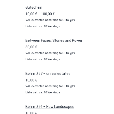
Gutschein
Preisspanne:
10,00
€
–
100,00
€
VAT exempted according to UStG §19
10,00 €
Lieferzeit: ca. 10 Werktage
bis
100,00 €
Between Faces, Stories and Power
68,00
€
VAT exempted according to UStG §19
Lieferzeit: ca. 10 Werktage
Böhm #57 – unreal estates
10,00
€
VAT exempted according to UStG §19
Lieferzeit: ca. 10 Werktage
Böhm #56 – New Landscapes
10,00
€