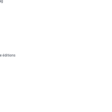
ag
e éditions