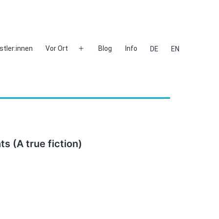
stler:innen
Vor Ort
Blog
Info
DE
EN
Menü
öffnen
s (A true fiction)