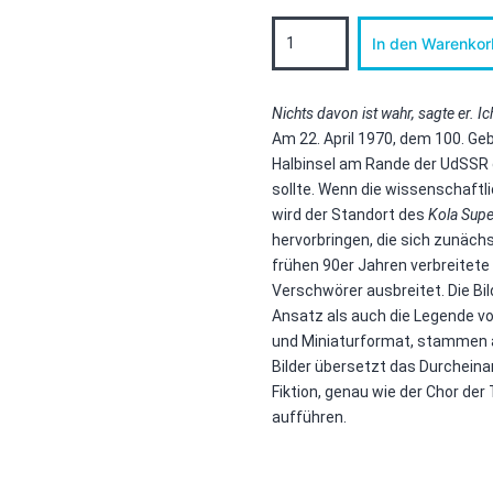
Echos
In den Warenkor
from
the
Dephts
(A
Nichts davon ist wahr, sagte er. 
true
Am 22. April 1970, dem 100. Geb
fiction)
Halbinsel am Rande der UdSSR g
Menge
sollte. Wenn die wissenschaft
wird der Standort des
Kola Supe
hervorbringen, die sich zunächs
frühen 90er Jahren verbreitete u
Verschwörer ausbreitet. Die Bi
Ansatz als auch die Legende v
und Miniaturformat, stammen al
Bilder übersetzt das Durcheinan
Fiktion, genau wie der Chor der 
aufführen.