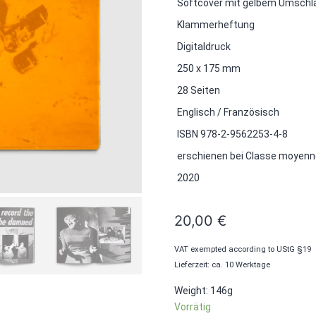
Softcover mit gelbem Umschl
Klammerheftung
Digitaldruck
250 x 175 mm
28 Seiten
Englisch / Französisch
ISBN 978-2-9562253-4-8
erschienen bei Classe moyenn
2020
20,00
€
VAT exempted according to UStG §19
Lieferzeit: ca. 10 Werktage
Weight: 146g
Vorrätig