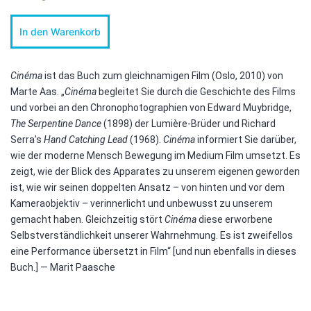
Cinéma
In den Warenkorb
Menge
Cinéma
ist das Buch zum gleichnamigen Film (Oslo, 2010) von
Marte Aas. „
Cinéma
begleitet Sie durch die Geschichte des Films
und vorbei an den Chronophotographien von Edward Muybridge,
The Serpentine Dance
(1898) der Lumière-Brüder und Richard
Serra’s
Hand Catching Lead
(1968).
Cinéma
informiert Sie darüber,
wie der moderne Mensch Bewegung im Medium Film umsetzt. Es
zeigt, wie der Blick des Apparates zu unserem eigenen geworden
ist, wie wir seinen doppelten Ansatz – von hinten und vor dem
Kameraobjektiv – verinnerlicht und unbewusst zu unserem
gemacht haben. Gleichzeitig stört
Cinéma
diese erworbene
Selbstverständlichkeit unserer Wahrnehmung. Es ist zweifellos
eine Performance übersetzt in Film“ [und nun ebenfalls in dieses
Buch.] — Marit Paasche