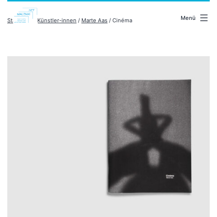
Zum
malenki.net
Inhalt
Menü
Startseite
/
Künstler-innen
/
Marte Aas
/ Cinéma
springen