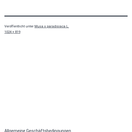
Veröffentlicht unter
Musa x paradisiaca L.
Originalgröße
1024 × 819
Allgemeine Geschäftsbedingungen