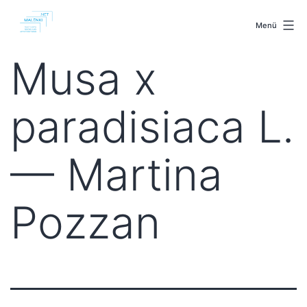
Zum
malenki.net
Inhalt
Menü
springen
Musa x
paradisiaca L.
— Martina
Pozzan