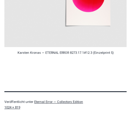
Karsten Kronas — ETERNAL ERROR 8273.17.1#12.3 (Einzelprint 5)
Veröffentlicht unter
Eternal Error — Collectors Edition
Originalgröße
1024 × 819