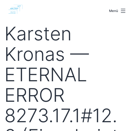
Zum
malenki.net
Inhalt
Menü
springen
Karsten
Kronas —
ETERNAL
ERROR
8273.17.1#12.