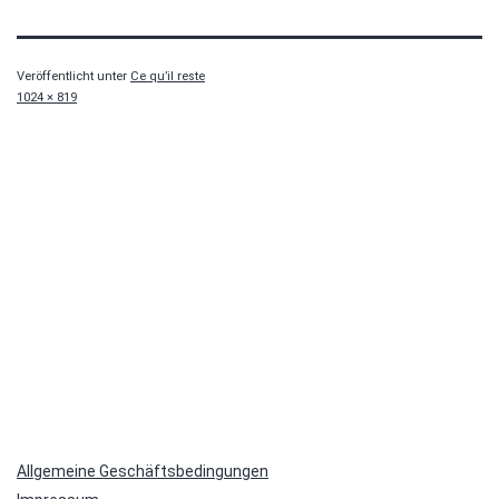
Veröffentlicht unter
Ce qu’il reste
Originalgröße
1024 × 819
Allgemeine Geschäftsbedingungen