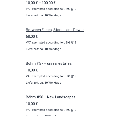
Preisspanne:
10,00
€
–
100,00
€
VAT exempted according to UStG §19
10,00 €
Lieferzeit: ca. 10 Werktage
bis
100,00 €
Between Faces, Stories and Power
68,00
€
VAT exempted according to UStG §19
Lieferzeit: ca. 10 Werktage
Böhm #57 – unreal estates
10,00
€
VAT exempted according to UStG §19
Lieferzeit: ca. 10 Werktage
Böhm #56 – New Landscapes
10,00
€
VAT exempted according to UStG §19