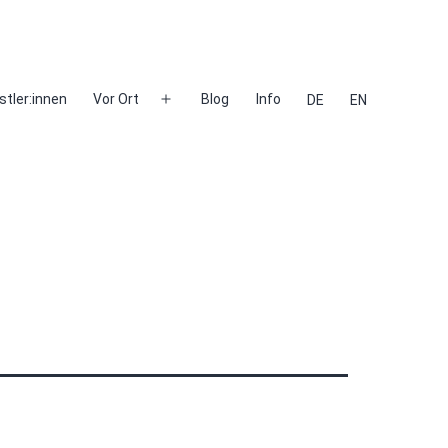
stler:innen
Vor Ort
Blog
Info
DE
EN
Menü
öffnen