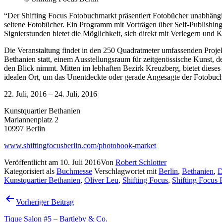
“Der Shifting Focus Fotobuchmarkt präsentiert Fotobücher unabhängi
seltene Fotobücher. Ein Programm mit Vorträgen über Self-Publishi
Signierstunden bietet die Möglichkeit, sich direkt mit Verlegern und 
Die Veranstaltung findet in den 250 Quadratmeter umfassenden Proj
Bethanien statt, einem Ausstellungsraum für zeitgenössische Kunst, der
den Blick nimmt. Mitten im lebhaften Bezirk Kreuzberg, bietet dies
idealen Ort, um das Unentdeckte oder gerade Angesagte der Fotobuc
22. Juli, 2016 – 24. Juli, 2016
Kunstquartier Bethanien
Mariannenplatz 2
10997 Berlin
www.shiftingfocusberlin.com/photobook-market
Veröffentlicht am
10. Juli 2016
Von
Robert Schlotter
Kategorisiert als
Buchmesse
Verschlagwortet mit
Berlin
,
Bethanien
,
D
Kunstquartier Bethanien
,
Oliver Leu
,
Shifting Focus
,
Shifting Focus 
Beitragsnavigation
Vorheriger Beitrag
Tique Salon #5 – Bartleby & Co.