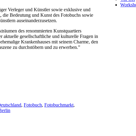
Worksh
ger Verleger und Künstler sowie exklusive und
ng, die Bedeutung und Kunst des Fotobuchs sowie
Künstlern auseinanderzusetzen.
ekträumen des renommierten Kunstquartiers
 aktuelle gesellschaftliche und kulturelle Fragen in
es ehemalige Krankenhauses mit seinem Charme, den
hszene zu durchstöbern und zu erwerben.”
eutschland
,
Fotobuch
,
Fotobuchmarkt
,
Berlin