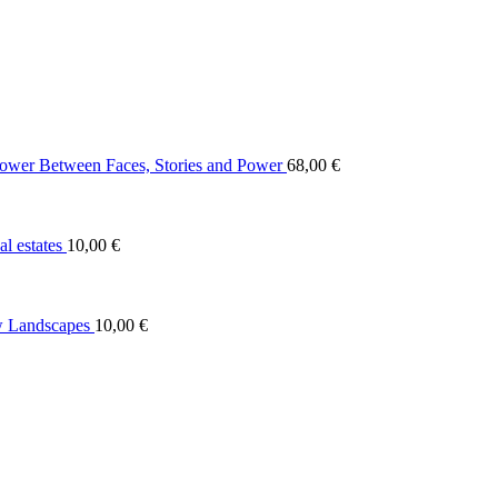
sspanne:
0 €
00 €
Between Faces, Stories and Power
68,00
€
l estates
10,00
€
 Landscapes
10,00
€