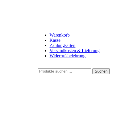
Warenkorb
Kasse
Zahlungsarten
Versandkosten & Lieferung
Widerrufsbelehrung
S
Suchen
u
c
h
e
n
a
c
h
: