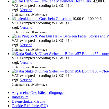
Dear Clark,
42,00
€
VAT exempted according to UStG §19
zzgl.
Versand
Lieferzeit: ca. 10 Werktage
Prei
Gutschein
10,00
€
–
100,00
€
10,0
VAT exempted according to UStG §19
bis
zzgl.
Versand
100,
Lieferzeit: ca. 10 Werktage
VAT exempted according to UStG §19
zzgl.
Versand
Lieferzeit: ca. 10 Werktage
Böhm #57 – unrea
VAT exempted according to UStG §19
zzgl.
Versand
Lieferzeit: ca. 10 Werktage
Böhm #56 – New
VAT exempted according to UStG §19
zzgl.
Versand
Lieferzeit: ca. 10 Werktage
Allgemeine Geschäftsbedingungen
Impressum
Datenschutzerklärung
Cookie-Richtlinie (EU)