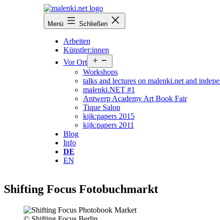
Zum
Inhalt
malenki.net
Menü
Schließen
springen
Arbeiten
Künstler:innen
Menü
Vor Ort
öffnen
Workshops
talks and lectures on malenki.net and indepe
malenki.NET #1
Antwerp Academy Art Book Fair
Tique Salon
kijk:papers 2015
kijk:papers 2011
Blog
Info
DE
EN
Shifting Focus Fotobuchmarkt
© Shifting Focus Berlin