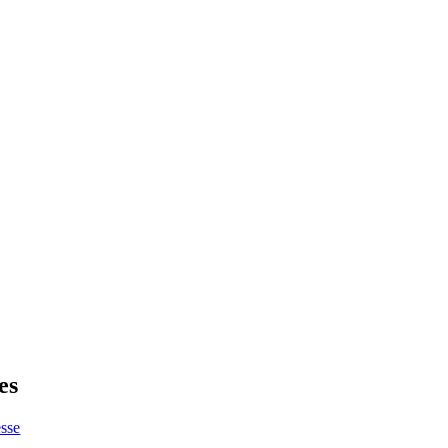
es
sse