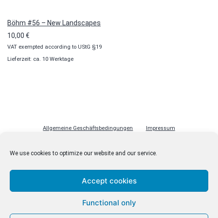
Böhm #56 – New Landscapes
10,00
€
VAT exempted according to UStG §19
Lieferzeit: ca. 10 Werktage
Allgemeine Geschäftsbedingungen
Impressum
Datenschutzerklärung
Cookie-Richtlinie (EU)
Lizenzen
We use cookies to optimize our website and our service.
Kontakt
Accept cookies
Functional only
© malenki.net