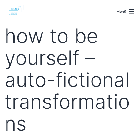
Zum
malenki.net
Inhalt
Menü
springen
how to be
yourself –
auto-fictional
transformatio
ns