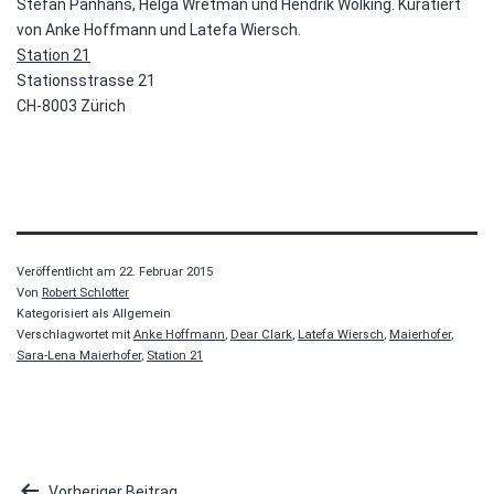
Stefan Panhans, Helga Wretman und Hendrik Wolking. Kuratiert
von Anke Hoffmann und Latefa Wiersch.
Station 21
Stationsstrasse 21
CH-8003 Zürich
Veröffentlicht am
22. Februar 2015
Von
Robert Schlotter
Kategorisiert als Allgemein
Verschlagwortet mit
Anke Hoffmann
,
Dear Clark
,
Latefa Wiersch
,
Maierhofer
,
Sara-Lena Maierhofer
,
Station 21
Vorheriger Beitrag