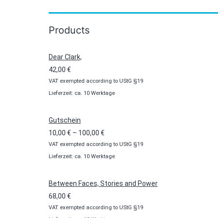
Products
Dear Clark,
42,00
€
VAT exempted according to UStG §19
Lieferzeit: ca. 10 Werktage
Gutschein
Preisspanne:
10,00
€
–
100,00
€
VAT exempted according to UStG §19
10,00 €
Lieferzeit: ca. 10 Werktage
bis
100,00 €
Between Faces, Stories and Power
68,00
€
VAT exempted according to UStG §19