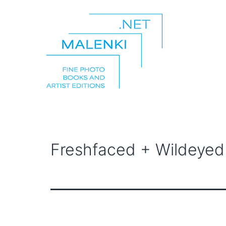
Zum
Inhalt
springen
malenki.net
Freshfaced + Wildeyed 