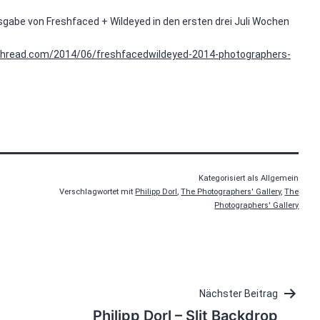
usgabe von Freshfaced + Wildeyed in den ersten drei Juli Wochen
tsthread.com/2014/06/freshfacedwildeyed-2014-photographers-
Kategorisiert als Allgemein
Verschlagwortet mit
Philipp Dorl
,
The Photographers' Gallery
,
The
Photographers' Gallery
Nächster Beitrag
Philipp Dorl – Slit Backdrop