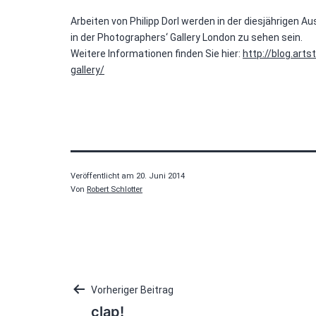
Arbeiten von Philipp Dorl werden in der diesjährigen A
in der Photographers‘ Gallery London zu sehen sein.
Weitere Informationen finden Sie hier:
http://blog.ar
gallery/
Veröffentlicht am
20. Juni 2014
Von
Robert Schlotter
Beitragsnavigation
Vorheriger Beitrag
clap!