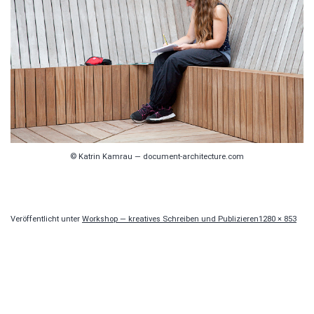
© Katrin Kamrau — document-architecture.com
Originalgröße
Veröffentlicht unter
Workshop — kreatives Schreiben und Publizieren
1280 × 853