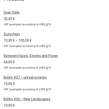
Dear Clark,
42,00
€
VAT exempted according to UStG §19
Gutschein
Preisspanne:
10,00
€
–
100,00
€
VAT exempted according to UStG §19
10,00 €
bis
Between Faces, Stories and Power
100,00 €
68,00
€
VAT exempted according to UStG §19
Böhm #57 – unreal estates
10,00
€
VAT exempted according to UStG §19
Böhm #56 – New Landscapes
10,00
€