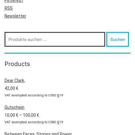
Pinterest
RSS
Newsletter
Suche
Suchen
nach:
Products
Dear Clark,
42,00
€
VAT exempted according to UStG §19
Gutschein
Preisspanne:
10,00
€
–
100,00
€
VAT exempted according to UStG §19
10,00 €
bis
Between Faces, Stories and Power