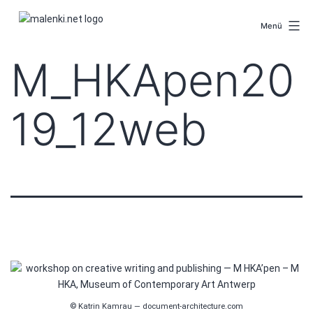
Zum
malenki.net
Inhalt
Menü
springen
M_HKApen20
19_12web
© Katrin Kamrau — document-architecture.com