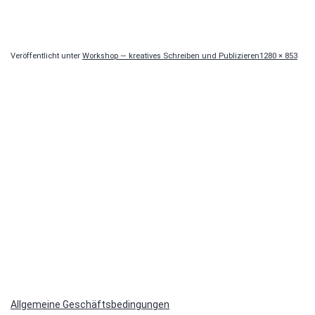
Originalgröße
Veröffentlicht unter
Workshop — kreatives Schreiben und Publizieren
1280 × 853
Allgemeine Geschäftsbedingungen