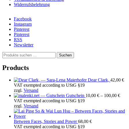
Widerrufsbelehrung
Facebook
Instagram
Pinterest
Pinterest
RSS
Newsletter
S
Suchen
u
c
Products
h
e
Dear Clark,
42,00
€
n
VAT exempted according to UStG §19
a
zzgl.
Versand
c
Prei
Gutschein
10,00
€
–
100,00
€
h
10,0
VAT exempted according to UStG §19
:
bis
zzgl.
Versand
100,
Between Faces, Stories and Power
68,00
€
VAT exempted according to UStG §19