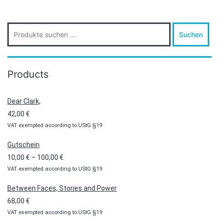
Suche
Suchen
nach:
Products
Dear Clark,
42,00
€
VAT exempted according to UStG §19
Gutschein
Preisspanne:
10,00
€
–
100,00
€
VAT exempted according to UStG §19
10,00 €
bis
Between Faces, Stories and Power
100,00 €
68,00
€
VAT exempted according to UStG §19