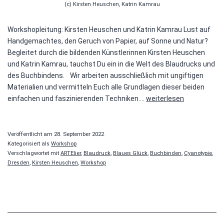
(c) Kirsten Heuschen, Katrin Kamrau
Workshopleitung: Kirsten Heuschen und Katrin Kamrau Lust auf
Handgemachtes, den Geruch von Papier, auf Sonne und Natur?
Begleitet durch die bildenden Künstlerinnen Kirsten Heuschen
und Katrin Kamrau, tauchst Du ein in die Welt des Blaudrucks und
des Buchbindens. Wir arbeiten ausschließlich mit ungiftigen
Materialien und vermitteln Euch alle Grundlagen dieser beiden
Die
einfachen und faszinierenden Techniken.…
weiterlesen
Blaue
Pyramide
Veröffentlicht am
28. September 2022
Kategorisiert als
Workshop
Verschlagwortet mit
ARTElier
,
Blaudruck
,
Blaues Glück
,
Buchbinden
,
Cyanotypie
,
Dresden
,
Kirsten Heuschen
,
Workshop