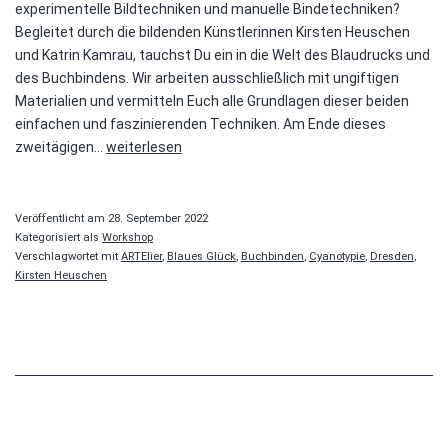
experimentelle Bildtechniken und manuelle Bindetechniken?
Begleitet durch die bildenden Künstlerinnen Kirsten Heuschen
und Katrin Kamrau, tauchst Du ein in die Welt des Blaudrucks und
des Buchbindens. Wir arbeiten ausschließlich mit ungiftigen
Materialien und vermitteln Euch alle Grundlagen dieser beiden
einfachen und faszinierenden Techniken. Am Ende dieses
Das
zweitägigen…
weiterlesen
Blaue
Buch
Veröffentlicht am
28. September 2022
Kategorisiert als
Workshop
Verschlagwortet mit
ARTElier
,
Blaues Glück
,
Buchbinden
,
Cyanotypie
,
Dresden
,
Kirsten Heuschen