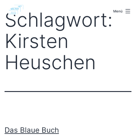
Zum
malenki.net
Inhalt
Schlagwort:
Menü
springen
Kirsten
Heuschen
Das Blaue Buch