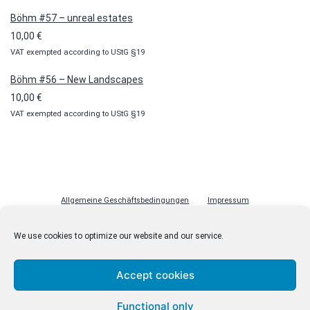
Böhm #57 – unreal estates
10,00
€
VAT exempted according to UStG §19
Böhm #56 – New Landscapes
10,00
€
VAT exempted according to UStG §19
Allgemeine Geschäftsbedingungen
Impressum
Datenschutzerklärung
Cookie-Richtlinie (EU)
Lizenzen
We use cookies to optimize our website and our service.
Kontakt
Accept cookies
Functional only
© malenki.net