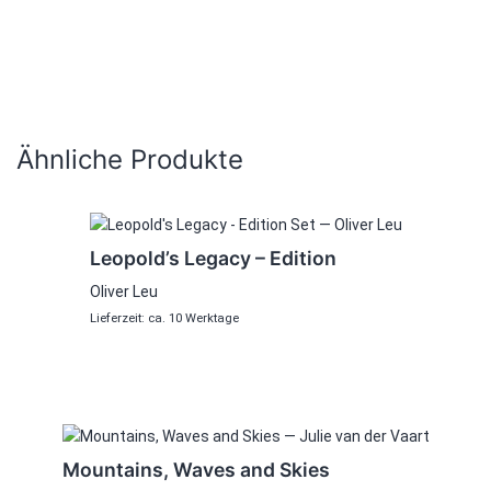
Ähnliche Produkte
Dieses
Produkt
Leopold’s Legacy – Edition
weist
Oliver Leu
mehrere
Lieferzeit: ca. 10 Werktage
Varianten
auf.
Die
Optionen
können
auf
Mountains, Waves and Skies
der