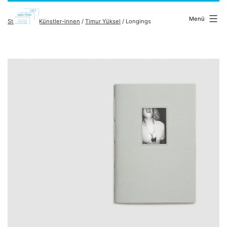
Zum
malenki.net
Inhalt
Menü
Startseite
/
Künstler-innen
/
Timur Yüksel
/ Longings
springen