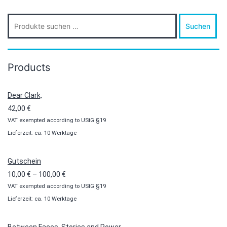
Suche
Suchen
nach:
Products
Dear Clark,
42,00
€
VAT exempted according to UStG §19
Lieferzeit: ca. 10 Werktage
Gutschein
Preisspanne:
10,00
€
–
100,00
€
VAT exempted according to UStG §19
10,00 €
Lieferzeit: ca. 10 Werktage
bis
100,00 €
Between Faces, Stories and Power