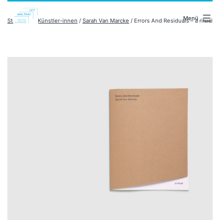
Zum
malenki.net
Inhalt
Menü
Startseite
/
Künstler-innen
/
Sarah Van Marcke
/ Errors And Residuals – a ritual
springen