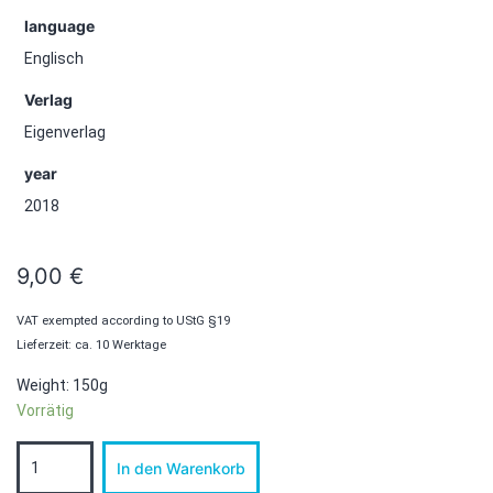
language
Englisch
Verlag
Eigenverlag
year
2018
9,00
€
VAT exempted according to UStG §19
Lieferzeit: ca. 10 Werktage
Weight: 150g
Vorrätig
Errors
In den Warenkorb
And
Residuals