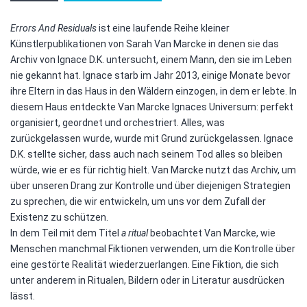
-
a
Errors And Residuals
ist eine laufende Reihe kleiner
ritual
Künstlerpublikationen von Sarah Van Marcke in denen sie das
Menge
Archiv von Ignace D.K. untersucht, einem Mann, den sie im Leben
nie gekannt hat. Ignace starb im Jahr 2013, einige Monate bevor
ihre Eltern in das Haus in den Wäldern einzogen, in dem er lebte. In
diesem Haus entdeckte Van Marcke Ignaces Universum: perfekt
organisiert, geordnet und orchestriert. Alles, was
zurückgelassen wurde, wurde mit Grund zurückgelassen. Ignace
D.K. stellte sicher, dass auch nach seinem Tod alles so bleiben
würde, wie er es für richtig hielt. Van Marcke nutzt das Archiv, um
über unseren Drang zur Kontrolle und über diejenigen Strategien
zu sprechen, die wir entwickeln, um uns vor dem Zufall der
Existenz zu schützen.
In dem Teil mit dem Titel
a ritual
beobachtet Van Marcke, wie
Menschen manchmal Fiktionen verwenden, um die Kontrolle über
eine gestörte Realität wiederzuerlangen. Eine Fiktion, die sich
unter anderem in Ritualen, Bildern oder in Literatur ausdrücken
lässt.