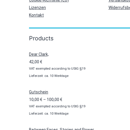
Cookie-Richtlinie (EU)
Versandkos
Lizenzen
Widerrufsb
Kontakt
Products
Dear Clark,
42,00
€
VAT exempted according to UStG §19
Lieferzeit: ca. 10 Werktage
Gutschein
Preisspanne:
10,00
€
–
100,00
€
VAT exempted according to UStG §19
10,00 €
Lieferzeit: ca. 10 Werktage
bis
100,00 €
Between Faces, Stories and Power