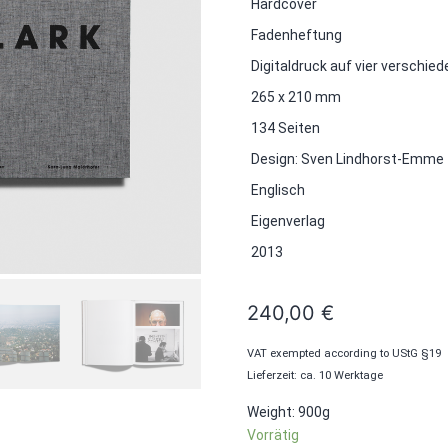
Hardcover
Fadenheftung
Digitaldruck auf vier verschie
265 x 210 mm
134 Seiten
Design: Sven Lindhorst-Emme
Englisch
Eigenverlag
2013
240,00
€
VAT exempted according to UStG §19
Lieferzeit: ca. 10 Werktage
Weight: 900g
Vorrätig