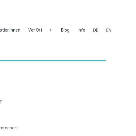
stler:innen
Vor Ort
Blog
Info
DE
EN
Menü
öffnen
r
ummeriert