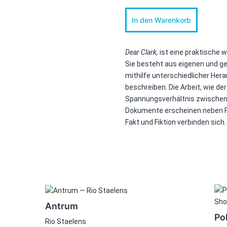
Dear
In den Warenkorb
Clark,
-
Edition
Menge
Dear Clark,
ist eine praktische w
Sie besteht aus eigenen und 
mithilfe unterschiedlicher He
beschreiben. Die Arbeit, wie de
Spannungsverhältnis zwischen 
Dokumente erscheinen neben Fo
Fakt und Fiktion verbinden sich
Antrum
Po
Rio Staelens