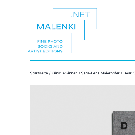
Zum
Inhalt
springen
malenki.net
Startseite
/
Künstler-innen
/
Sara-Lena Maierhofer
/ Dear C