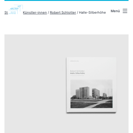
Zum
malenki.net
Inhalt
Menü
Startseite
/
Künstler-innen
/
Robert Schlotter
/ Halle-Silberhöhe
springen