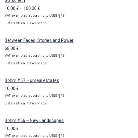
Gutschein
Preisspanne:
10,00
€
–
100,00
€
VAT exempted according to UStG §19
10,00 €
Lieferzeit: ca. 10 Werktage
bis
100,00 €
Between Faces, Stories and Power
68,00
€
VAT exempted according to UStG §19
Lieferzeit: ca. 10 Werktage
Böhm #57 – unreal estates
10,00
€
VAT exempted according to UStG §19
Lieferzeit: ca. 10 Werktage
Böhm #56 – New Landscapes
10,00
€
VAT exempted according to UStG §19