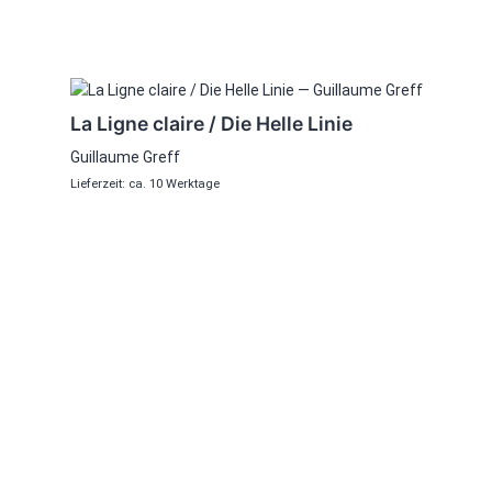
Dieses
Produkt
La Ligne claire / Die Helle Linie
weist
Guillaume Greff
mehrere
Lieferzeit: ca. 10 Werktage
Varianten
auf.
Die
Optionen
können
auf
der
Produktseite
gewählt
werden