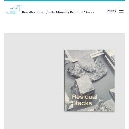
Zum
malenki.net
Inhalt
Menü
Startseite
/
Künstler-innen
/
Kate Morrell
/ Residual Stacks
springen