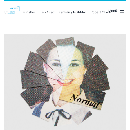
Zum
malenki.net
Inhalt
Menü
Startseite
/
Künstler-innen
/
Katrin Kamrau
/ NORMAL – Robert Olson
springen