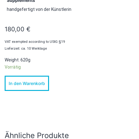
Supplements
handgefertigt von der Künstlerin
180,00
€
VAT exempted according to UStG §19
Lieferzeit: ca. 10 Werktage
Weight: 620g
Vorrätig
NORMAL
In den Warenkorb
-
Robert
Olson
Menge
Ähnliche Produkte