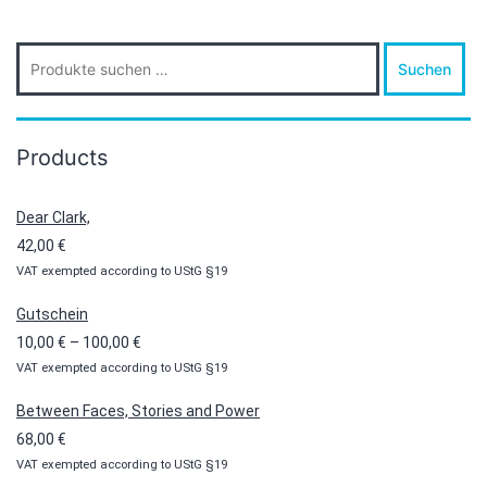
Suche
Suchen
nach:
Products
Dear Clark,
42,00
€
VAT exempted according to UStG §19
Gutschein
Preisspanne:
10,00
€
–
100,00
€
VAT exempted according to UStG §19
10,00 €
bis
Between Faces, Stories and Power
100,00 €
68,00
€
VAT exempted according to UStG §19