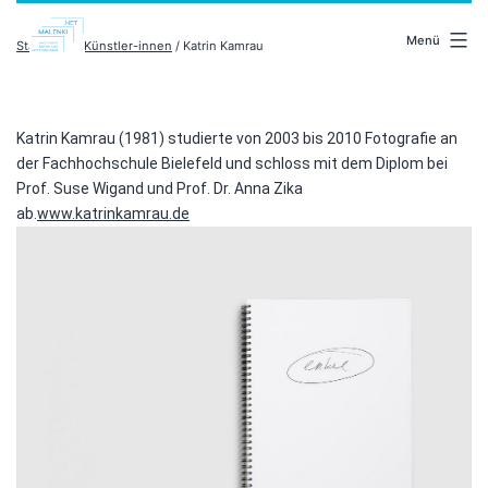
Zum
malenki.net
Inhalt
Menü
Startseite
/
Künstler-innen
/ Katrin Kamrau
springen
Katrin Kamrau (1981) studierte von 2003 bis 2010 Fotografie an
der Fachhochschule Bielefeld und schloss mit dem Diplom bei
Prof. Suse Wigand und Prof. Dr. Anna Zika
ab.
www.katrinkamrau.de