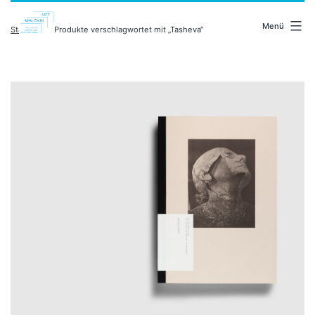
Zum
malenki.net
Inhalt
Menü
Startseite
/ Produkte verschlagwortet mit „Tasheva“
springen