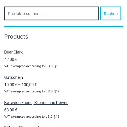
Suche
Suchen
nach:
Products
Dear Clark,
42,00
€
VAT exempted according to UStG §19
Gutschein
Preisspanne:
10,00
€
–
100,00
€
VAT exempted according to UStG §19
10,00 €
bis
Between Faces, Stories and Power
100,00 €
68,00
€
VAT exempted according to UStG §19