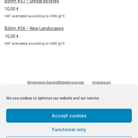
Böhm #57 – unreal estates
10,00
€
VAT exempted according to UStG §19
Böhm #56 – New Landscapes
10,00
€
VAT exempted according to UStG §19
Allgemeine Geschäftsbedingungen
Impressum
Datenschutzerklärung
Cookie-Richtlinie (EU)
Lizenzen
We use cookies to optimize our website and our service.
Kontakt
Accept cookies
Functional only
© malenki.net