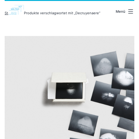
Zum
malenki.net
Inhalt
Menü
Startseite
/ Produkte verschlagwortet mit „Decruyenaere“
springen