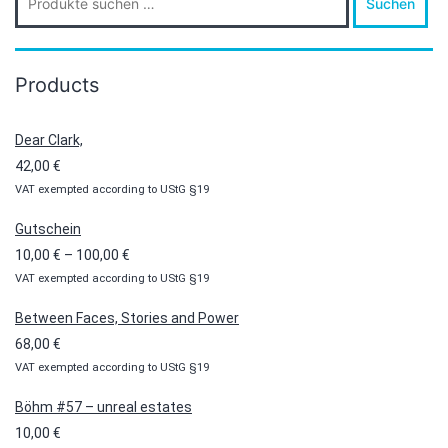
Suchen
nach:
Products
Dear Clark,
42,00
€
VAT exempted according to UStG §19
Gutschein
Preisspanne:
10,00
€
–
100,00
€
VAT exempted according to UStG §19
10,00 €
bis
Between Faces, Stories and Power
100,00 €
68,00
€
VAT exempted according to UStG §19
Böhm #57 – unreal estates
10,00
€