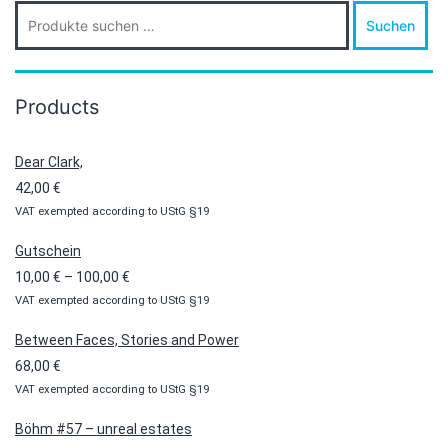
Suche
Suchen
nach:
Products
Dear Clark,
42,00
€
VAT exempted according to UStG §19
Gutschein
Preisspanne:
10,00
€
–
100,00
€
VAT exempted according to UStG §19
10,00 €
bis
Between Faces, Stories and Power
100,00 €
68,00
€
VAT exempted according to UStG §19
Böhm #57 – unreal estates