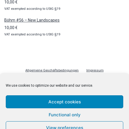
10,00
€
VAT exempted according to UStG §19
Böhm #56 – New Landscapes
10,00
€
VAT exempted according to UStG §19
Allgemeine Geschäftsbedingungen
Impressum
Datenschutzerklärung
Cookie-Richtlinie (EU)
Lizenzen
We use cookies to optimize our website and our service.
Kontakt
Accept cookies
Functional only
© malenki.net
Datenschutzerklärung
View preferences