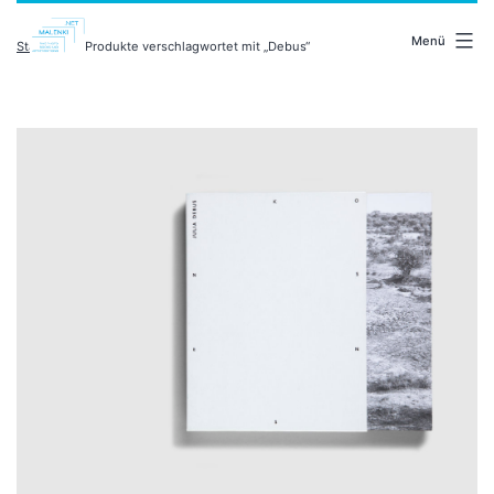
Zum
malenki.net
Inhalt
Menü
Startseite
/ Produkte verschlagwortet mit „Debus“
springen