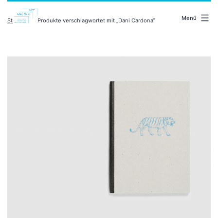
Zum
malenki.net
Inhalt
Menü
Startseite
/ Produkte verschlagwortet mit „Dani Cardona“
springen