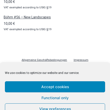
10,00
€
VAT exempted according to UStG §19
Böhm #56 – New Landscapes
10,00
€
VAT exempted according to UStG §19
Allgemeine Geschäftsbedingungen
Impressum
Datenschutzerklärung
Cookie-Richtlinie (EU)
Lizenzen
We use cookies to optimize our website and our service.
Kontakt
Accept cookies
Functional only
© malenki.net
Datenschutzerklärung
View preferences