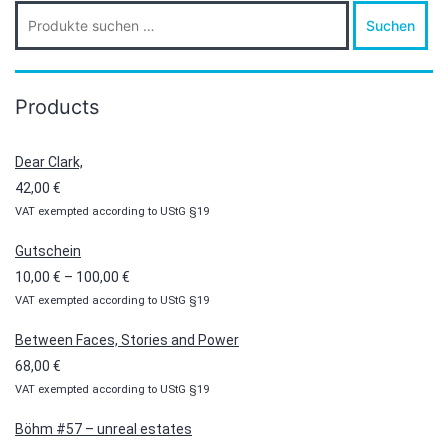
Suche
Suchen
nach:
Products
Dear Clark,
42,00
€
VAT exempted according to UStG §19
Gutschein
Preisspanne:
10,00
€
–
100,00
€
VAT exempted according to UStG §19
10,00 €
bis
Between Faces, Stories and Power
100,00 €
68,00
€
VAT exempted according to UStG §19
Böhm #57 – unreal estates