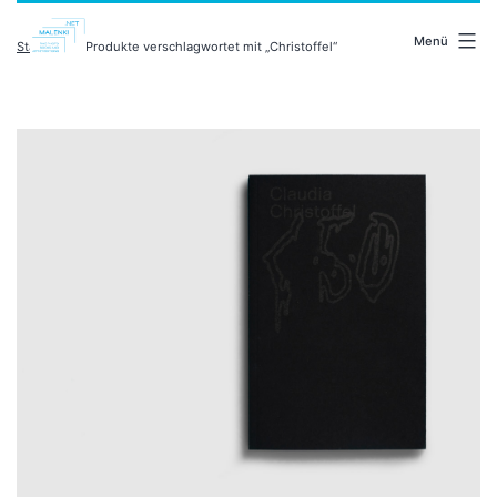
Zum
malenki.net
Inhalt
Menü
Startseite
/ Produkte verschlagwortet mit „Christoffel“
springen