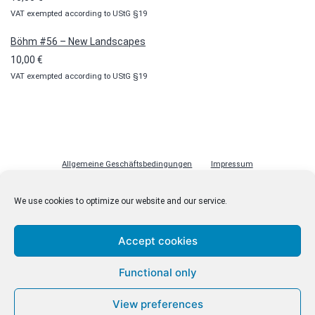
VAT exempted according to UStG §19
Böhm #56 – New Landscapes
10,00
€
VAT exempted according to UStG §19
Allgemeine Geschäftsbedingungen
Impressum
Datenschutzerklärung
Cookie-Richtlinie (EU)
Lizenzen
We use cookies to optimize our website and our service.
Kontakt
Accept cookies
Functional only
© malenki.net
Datenschutzerklärung
View preferences