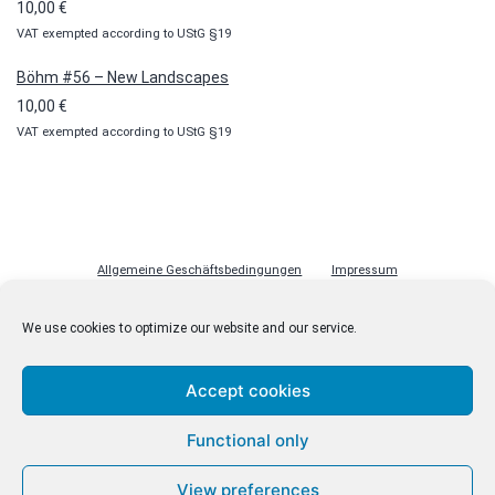
10,00
€
VAT exempted according to UStG §19
Böhm #56 – New Landscapes
10,00
€
VAT exempted according to UStG §19
Allgemeine Geschäftsbedingungen
Impressum
Datenschutzerklärung
Cookie-Richtlinie (EU)
Lizenzen
We use cookies to optimize our website and our service.
Kontakt
Accept cookies
Functional only
© malenki.net
Datenschutzerklärung
View preferences