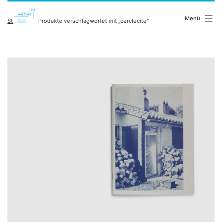
Zum
malenki.net
Inhalt
Menü
Startseite
/ Produkte verschlagwortet mit „cerclecite“
springen