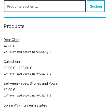
Suche
Suchen
nach:
Products
Dear Clark,
42,00
€
VAT exempted according to UStG §19
Gutschein
Preisspanne:
10,00
€
–
100,00
€
VAT exempted according to UStG §19
10,00 €
bis
Between Faces, Stories and Power
100,00 €
68,00
€
VAT exempted according to UStG §19
Böhm #57 – unreal estates