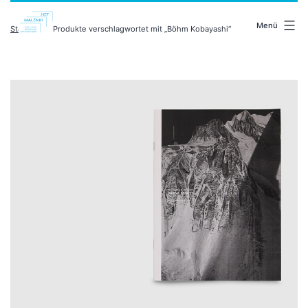
Zum
malenki.net
Inhalt
Menü
Startseite
/ Produkte verschlagwortet mit „Böhm Kobayashi“
springen