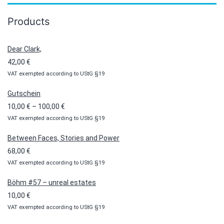
Products
Dear Clark,
42,00
€
VAT exempted according to UStG §19
Gutschein
Preisspanne:
10,00
€
–
100,00
€
VAT exempted according to UStG §19
10,00 €
bis
Between Faces, Stories and Power
100,00 €
68,00
€
VAT exempted according to UStG §19
Böhm #57 – unreal estates
10,00
€
VAT exempted according to UStG §19