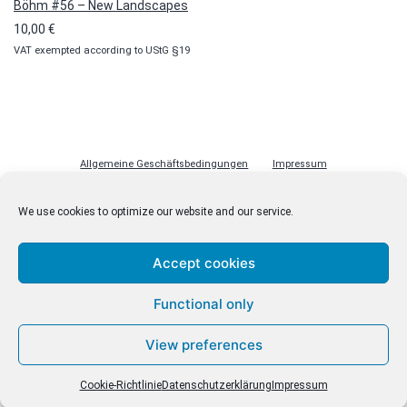
Böhm #56 – New Landscapes
10,00
€
VAT exempted according to UStG §19
Allgemeine Geschäftsbedingungen
Impressum
Datenschutzerklärung
Cookie-Richtlinie (EU)
Lizenzen
We use cookies to optimize our website and our service.
Kontakt
Accept cookies
Functional only
© malenki.net
Datenschutzerklärung
View preferences
Cookie-Richtlinie
Datenschutzerklärung
Impressum