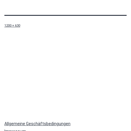
Originalgröße
1200 × 630
Allgemeine Geschäftsbedingungen