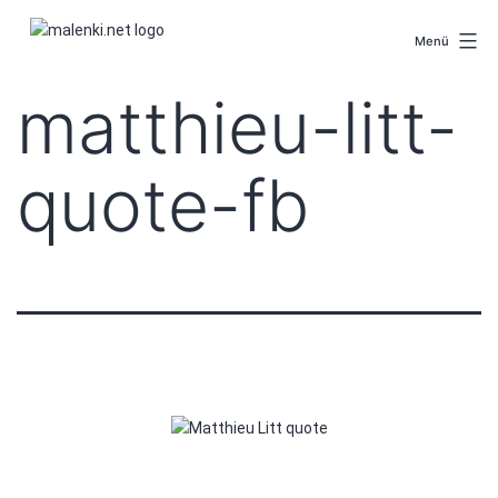
Zum
malenki.net
Inhalt
Menü
springen
matthieu-litt-
quote-fb