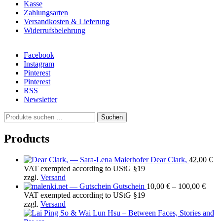
Kasse
Zahlungsarten
Versandkosten & Lieferung
Widerrufsbelehrung
Facebook
Instagram
Pinterest
Pinterest
RSS
Newsletter
S
Suchen
u
c
Products
h
e
Dear Clark,
42,00
€
n
VAT exempted according to UStG §19
a
zzgl.
Versand
c
Prei
Gutschein
10,00
€
–
100,00
€
h
10,0
VAT exempted according to UStG §19
:
bis
zzgl.
Versand
100,