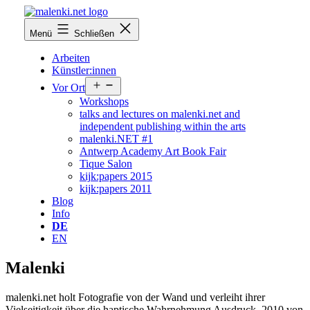
Zum
Inhalt
malenki.net
Menü
Schließen
springen
Arbeiten
Künstler:innen
Menü
Vor Ort
öffnen
Workshops
talks and lectures on malenki.net and
independent publishing within the arts
malenki.NET #1
Antwerp Academy Art Book Fair
Tique Salon
kijk:papers 2015
kijk:papers 2011
Blog
Info
DE
EN
Malenki
malenki.net holt Fotografie von der Wand und verleiht ihrer
Vielseitigkeit über die haptische Wahrnehmung Ausdruck. 2010 von