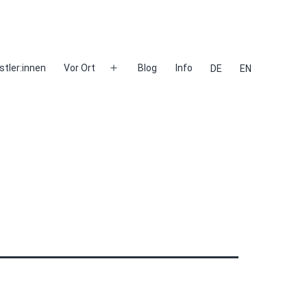
stler:innen
Vor Ort
Blog
Info
DE
EN
Menü
öffnen