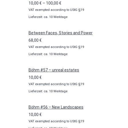
Preisspanne:
10,00
€
–
100,00
€
VAT exempted according to UStG §19
10,00 €
Lieferzeit: ca. 10 Werktage
bis
100,00 €
Between Faces, Stories and Power
68,00
€
VAT exempted according to UStG §19
Lieferzeit: ca. 10 Werktage
Böhm #57 – unreal estates
10,00
€
VAT exempted according to UStG §19
Lieferzeit: ca. 10 Werktage
Böhm #56 – New Landscapes
10,00
€
VAT exempted according to UStG §19