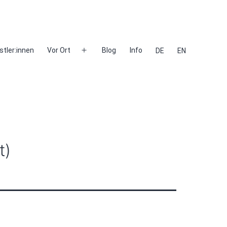
stler:innen
Vor Ort
Blog
Info
DE
EN
Menü
öffnen
t)