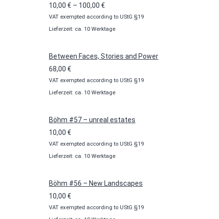
Preisspanne:
10,00
€
–
100,00
€
VAT exempted according to UStG §19
10,00 €
Lieferzeit: ca. 10 Werktage
bis
100,00 €
Between Faces, Stories and Power
68,00
€
VAT exempted according to UStG §19
Lieferzeit: ca. 10 Werktage
Böhm #57 – unreal estates
10,00
€
VAT exempted according to UStG §19
Lieferzeit: ca. 10 Werktage
Böhm #56 – New Landscapes
10,00
€
VAT exempted according to UStG §19