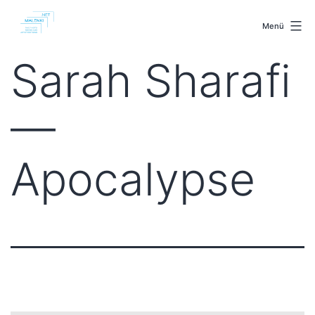
Zum
malenki.net
Inhalt
Menü
springen
Sarah Sharafi
—
Apocalypse