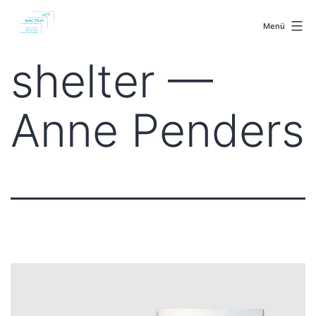
Zum
malenki.net
Inhalt
Menü
springen
shelter —
Anne Penders