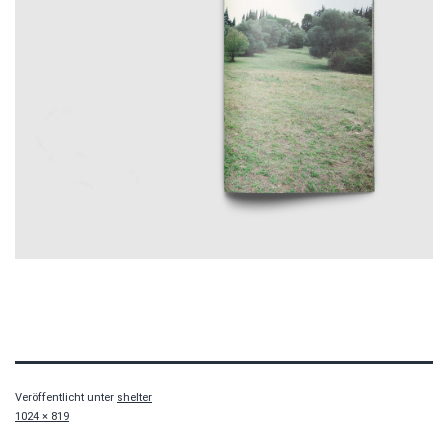
Veröffentlicht unter
shelter
Originalgröße
1024 × 819