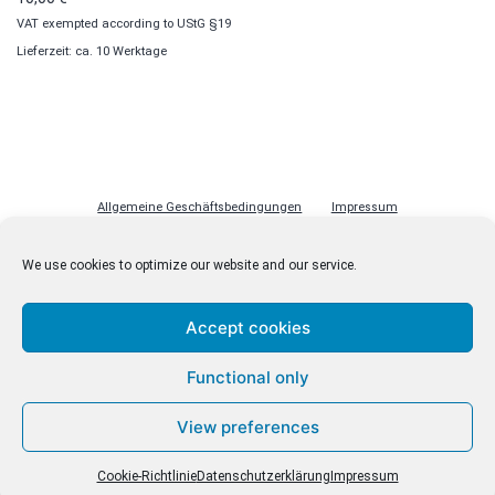
VAT exempted according to UStG §19
Lieferzeit: ca. 10 Werktage
Allgemeine Geschäftsbedingungen
Impressum
Datenschutzerklärung
Cookie-Richtlinie (EU)
Lizenzen
We use cookies to optimize our website and our service.
Kontakt
Accept cookies
Functional only
© malenki.net
Datenschutzerklärung
View preferences
Cookie-Richtlinie
Datenschutzerklärung
Impressum