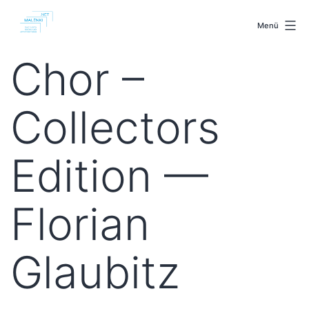
Zum
malenki.net
Inhalt
Menü
springen
Chor –
Collectors
Edition —
Florian
Glaubitz