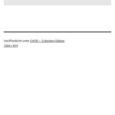
Veröffentlicht unter
CHOR — Collectors Edition
Originalgröße
1024 × 819