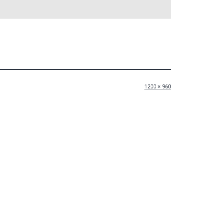
Originalgröße
1200 × 960