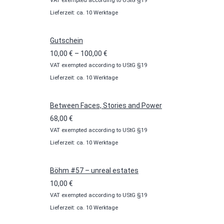
VAT exempted according to UStG §19
Lieferzeit: ca. 10 Werktage
Gutschein
Preisspanne:
10,00
€
–
100,00
€
VAT exempted according to UStG §19
10,00 €
Lieferzeit: ca. 10 Werktage
bis
100,00 €
Between Faces, Stories and Power
68,00
€
VAT exempted according to UStG §19
Lieferzeit: ca. 10 Werktage
Böhm #57 – unreal estates
10,00
€
VAT exempted according to UStG §19
Lieferzeit: ca. 10 Werktage