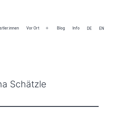
stler:innen
Vor Ort
Blog
Info
DE
EN
Menü
öffnen
na Schätzle