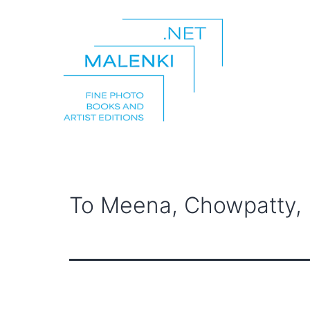
Zum
Inhalt
springen
malenki.net
To Meena, Chowpatty, 