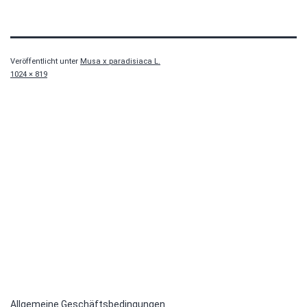
Veröffentlicht unter
Musa x paradisiaca L.
Originalgröße
1024 × 819
Allgemeine Geschäftsbedingungen