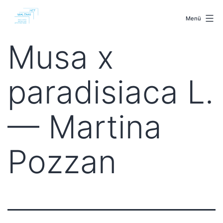
Zum
malenki.net
Inhalt
Menü
springen
Musa x
paradisiaca L.
— Martina
Pozzan