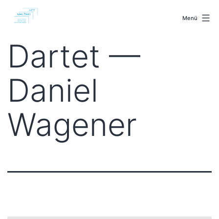
Zum
malenki.net
Inhalt
Menü
springen
Dartet —
Daniel
Wagener