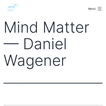
Zum
malenki.net
Inhalt
Menü
springen
Mind Matter
— Daniel
Wagener