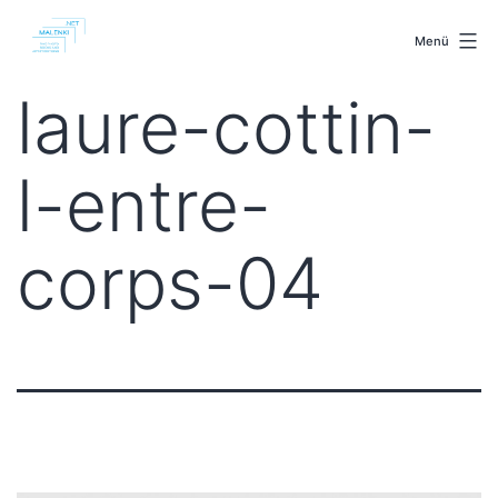
Zum
malenki.net
Inhalt
Menü
springen
laure-cottin-
l-entre-
corps-04