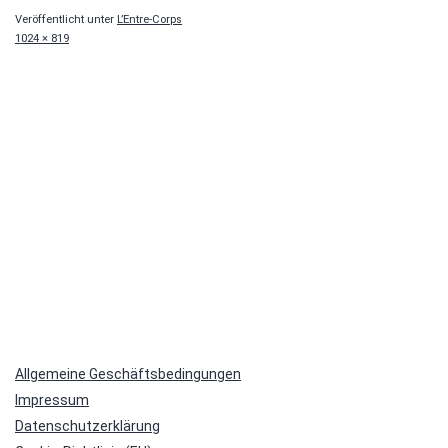
Veröffentlicht unter
L’Entre-Corps
Originalgröße
1024 × 819
Allgemeine Geschäftsbedingungen
Impressum
Datenschutzerklärung