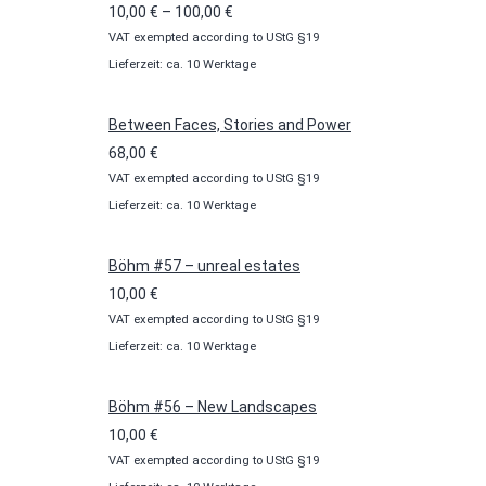
Preisspanne:
10,00
€
–
100,00
€
VAT exempted according to UStG §19
10,00 €
Lieferzeit: ca. 10 Werktage
bis
100,00 €
Between Faces, Stories and Power
68,00
€
VAT exempted according to UStG §19
Lieferzeit: ca. 10 Werktage
Böhm #57 – unreal estates
10,00
€
VAT exempted according to UStG §19
Lieferzeit: ca. 10 Werktage
Böhm #56 – New Landscapes
10,00
€
VAT exempted according to UStG §19