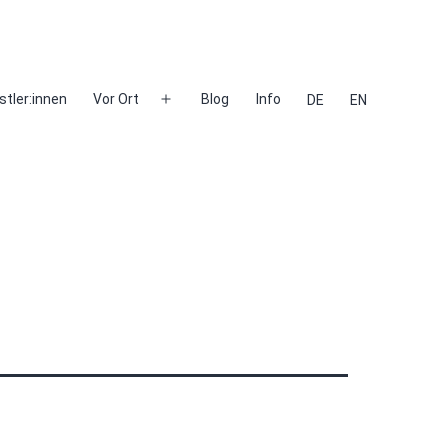
stler:innen
Vor Ort
Blog
Info
DE
EN
Menü
öffnen