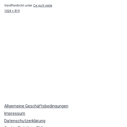
Veröffentlicht unter
Ce qu’il reste
Originalgröße
1024 × 819
Allgemeine Geschäftsbedingungen
Impressum
Datenschutzerklärung